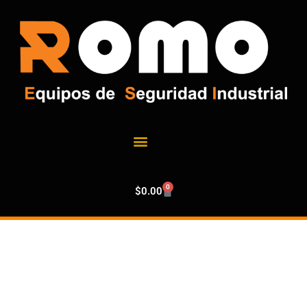
0
$
0.00