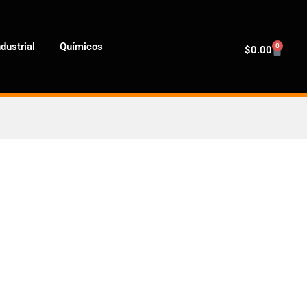
dustrial
Químicos
0
$
0.00