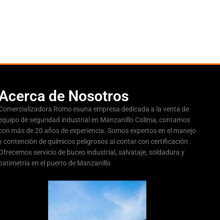
Acerca de Nosotros
Comercializadora Romo esuna empresa dedicada a la venta de
equipo de seguridad industrial en Manzanillo Colima, contamos
con más de 20 años de experiencia. Somos expertos en el manejo
y contención de químicos peligrosos al contar con certificación .
Ofrecemos servicio de buceo industrial, salvataje, soldadura y
batimetría en el puerto de Manzanillo