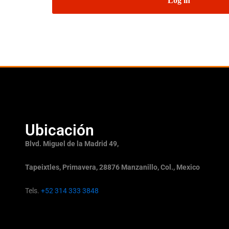
Log in
Ubicación
Blvd. Miguel de la Madrid 49,
Tapeixtles, Primavera, 28876 Manzanillo, Col., Mexico
Tels.
+52 314 333 3848