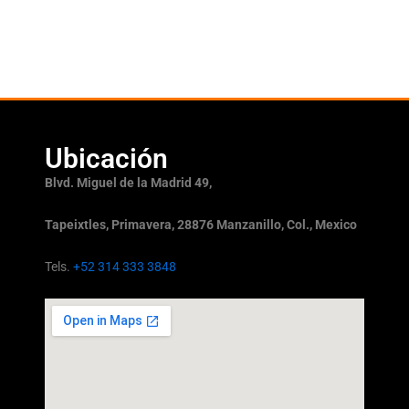
Ubicación
Blvd. Miguel de la Madrid 49,
Tapeixtles, Primavera, 28876 Manzanillo, Col., Mexico
Tels.
+52 314 333 3848